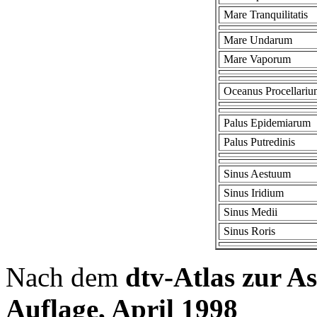
Mare Tranquilitatis
Mare Undarum
Mare Vaporum
Oceanus Procellariu
Palus Epidemiarum
Palus Putredinis
Sinus Aestuum
Sinus Iridium
Sinus Medii
Sinus Roris
Nach dem
dtv-Atlas zur As
Auflage, April 1998